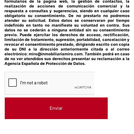
formularios de la pagina web, la gestión de contactos, la
realización de acciones de comunicación comercial y la
respuesta a consultas y sugerencias, siendo en cualquier caso
obligatorio su consentimiento. De no prestarlo no podremos
atender su solicitud. Estos datos se conservaran por tiempo
indefinido en tanto no manifieste su voluntad en contra. Sus
datos no se cederán a ninguna entidad sin su consentimiento
previo. Puede ejercitar los derechos de acceso, rectificación,
limitación de tratamiento, supresión, portabilidad, cancelación y
revocar el consentimiento prestado, dirigiendo escrito con copia
de su DNI a la dirección anteriormente citada o al correo
electrónico: miro@inmobiliariamiro.com. También podrá en caso
de no ver atendidos sus derechos presentar su reclamación a la
Agencia Española de Protección de Datos.
Enviar