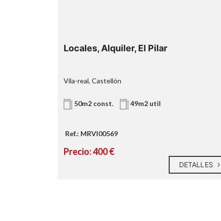
olutamente
igal
Locales, Alquiler, El Pilar
Vila-real, Castellón
5m2 const.
50m2 const.
49m2 util
Ref.: MRVI00569
Precio: 400 €
ETALLES
DETALLES