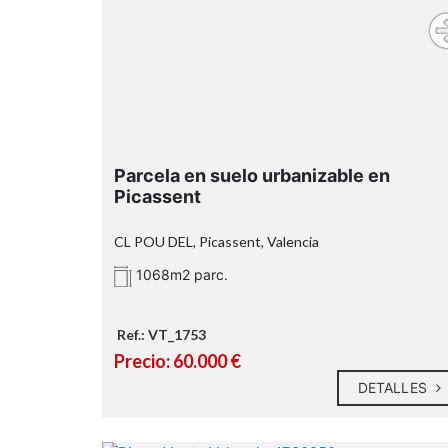
mar
Parcela en suelo urbanizable en
Picassent
CL POU DEL, Picassent, Valencia
1068m2 parc.
Ref.: VT_1753
Precio: 60.000 €
DETALLES
No se concede licencia de construcció
hasta que no se urbanice completamente l
calle.