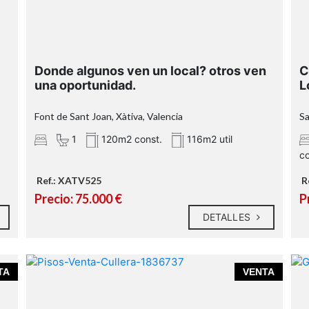
Oportunidad inmejorable:
n
Donde algunos ven un local? otros ven
C
¡Ven a ver tu futuro cuarto!
una oportunidad.
L
Font de Sant Joan, Xàtiva, Valencia
Sa
1
120m2 const.
116m2 util
co
Ref.: XATV525
R
Precio: 75.000 €
P
DETALLES
TA
VENTA