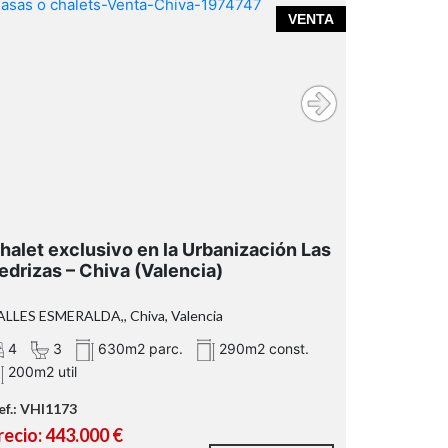
VENTA
Urbanización Las Pedrizas de Chiva
halet exclusivo en la Urbanización Las
edrizas – Chiva (Valencia)
LLES ESMERALDA,, Chiva, Valencia
4
3
630m2 parc.
290m2 const.
200m2 util
ef.: VHI1173
recio: 443.000 €