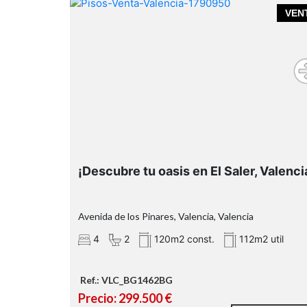
VEN
ubicación
funcionalidad y proximidad al mar
¡Descubre tu oasis en El Saler, Valenci
Avenida de los Pinares, Valencia, Valencia
4
2
120m2 const.
112m2 util
Ref.: VLC_BG1462BG
Precio: 299.500 €