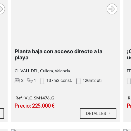
Planta baja con acceso directo a la
¡
playa
u
CL VALL DEL, Cullera, Valencia
F
2
1
137m2 const.
126m2 util
Ref.: VLC_SM1476LG
R
Precio: 225.000 €
P
DETALLES
n
a