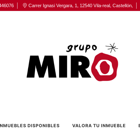
446076
Carrer Ignasi Vergara, 1, 12540 Vila-real, Castellón,
INMUEBLES DISPONIBLES
VALORA TU INMUEBLE