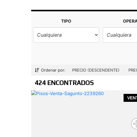
TIPO
OPER
Ordenar por:
PRECIO (DESCENDENTE)
PRE
424 ENCONTRADOS
VEN
ita