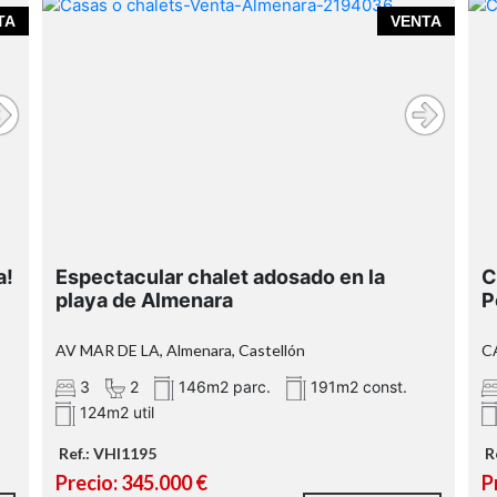
TA
VENTA
,
a!
Espectacular chalet adosado en la
C
playa de Almenara
P
AV MAR DE LA, Almenara, Castellón
CA
3
2
146m2 parc.
191m2 const.
124m2 util
Ref.: VHI1195
R
Precio: 345.000 €
P