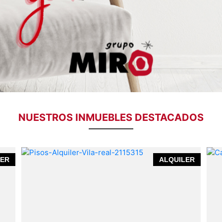
NUESTROS INMUEBLES DESTACADOS
Habitación Premium en Piso Compartido
LER
ALQUILER
(140m²) – Zona Pío XII, Vila-real
140
m²
Pío XII