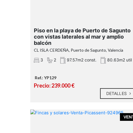
amplio balcó
con vistas laterales al mar
Piso en la playa de Puerto de Sagunto
con vistas laterales al mar y amplio
balcón
orientación norte
CL ISLA CERDEÑA, Puerto de Sagunto, Valencia
3
2
97.57m2 const.
80.63m2 util
Ref.: YP129
3 dormitorios con armarios empotrados
Precio: 239.000 €
2 baños completos: uno con ducha y
DETALLES
otro con bañera
Cocina independiente completamente
nueva, a estrenar
Patio interior que aporta ventilación y
VEN
espacio auxiliar
Amplio balcón con vistas laterales al