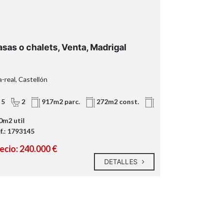
sas o chalets, Venta, Madrigal
Pisos, Ven
a-real, Castellón
Vila-real, Cast
5
2
917m2 parc.
272m2 const.
2
2
0m2 util
f.: 1793145
Ref.: 2364023
ecio: 240.000 €
Precio: 205
DETALLES