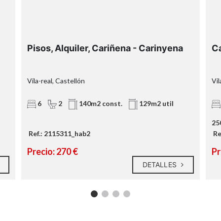
tranquilidad, silencio e
independencia
Tu Habitación: Tu Espacio Personal
Pisos, Alquiler, Cariñena - Carinyena
Ca
Dimensiones generosas:
Gracias a los
140 m² del piso, las habitaciones son
mucho más grandes de lo habitual.
Vila-real, Castellón
Vil
Tendrás espacio de sobra para tu
cama, armario y una zona de
6
2
140m2 const.
129m2 util
escritorio/oficina completa.
Luz y Vistas:
Habitaciones exteriores
25
inundadas de luz natural durante todo
Ref.: 2115311_hab2
Re
el día y con vistas despejadas al
Precio: 270 €
Pr
entorno de Pío XII.
Privacidad total:
Ideal para
DETALLES
estudiantes o profesionales que
buscan un ambiente calmado para
concentrarse sin las distracciones de
un salón compartido.