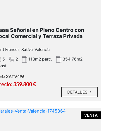
asa Señorial en Pleno Centro con
ocal Comercial y Terraza Privada
nt Frances, Xàtiva, Valencia
5
2
113m2 parc.
354.76m2
nst.
ef.: XATV496
recio: 359.800 €
DETALLES
VENTA