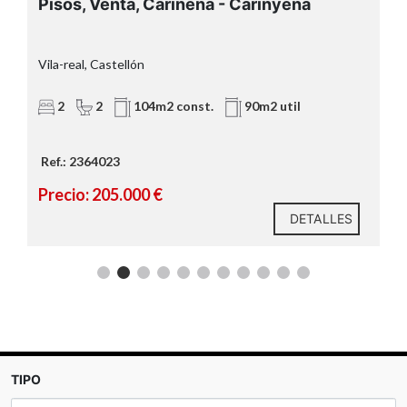
Pisos, Venta, Cariñena - Carinyena
Vila-real, Castellón
V
2
2
104m2 const.
90m2 util
Ref.: 2364023
Precio: 205.000 €
DETALLES
TIPO