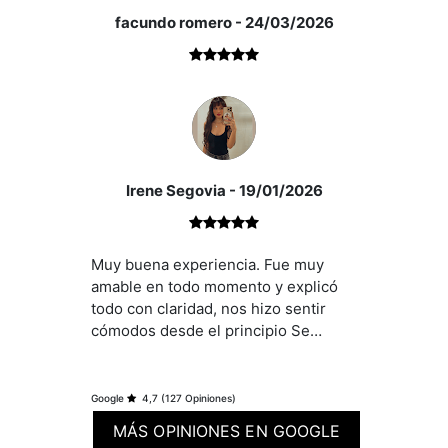
facundo romero
- 24/03/2026
Irene Segovia
- 19/01/2026
Muy buena experiencia. Fue muy
amable en todo momento y explicó
todo con claridad, nos hizo sentir
El precio publicitado es el PVP o importe de Escritur
cómodos desde el principio Se
Escrituración que dará como resultado el Valor de Adquisic
agradece mucho tratar con personas
Transmisiones Patrimoniales que por regla general es un 1
así en la búsqueda de un hogar
Google
4,7
(127 Opiniones)
MÁS OPINIONES EN GOOGLE