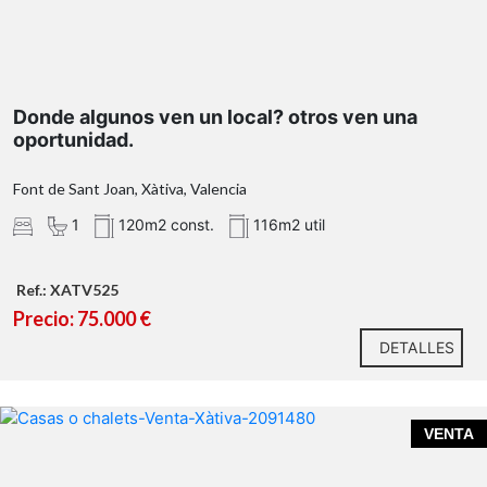
Donde algunos ven un local? otros ven una
oportunidad.
Font de Sant Joan, Xàtiva, Valencia
1
120m2 const.
116m2 util
Ref.: XATV525
ubicación, funcionalidad y
Precio: 75.000 €
proximidad al mar
DETALLES
VENTA