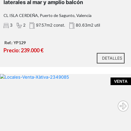
laterales al mar y amplio balcón
3 dormitorios con armarios empotrados
2 baños completos: uno con ducha y otro con
CL ISLA CERDEÑA, Puerto de Sagunto, Valencia
bañera
3
2
97.57m2 const.
80.63m2 util
Cocina independiente completamente nueva, a
estrenar
Patio interior que aporta ventilación y espacio
Ref.: YP129
auxiliar
Precio: 239.000 €
Amplio balcón con vistas laterales al mar
DETALLES
VENTA