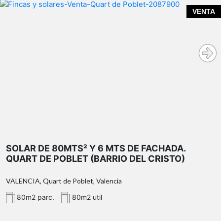
espacios exteriores
VENTA
piscina cubierta de agua salada
6mts de fachada
80mts² de solar.
paellero completo
zona de barbacoa
dos trasteros
20 metros
cuadrados
SOLAR DE 80MTS² Y 6 MTS DE FACHADA.
QUART DE POBLET (BARRIO DEL CRISTO)
VALENCIA, Quart de Poblet, Valencia
equipamiento y calidades
80m2 parc.
80m2 util
calefacción por radiadores
caldera de gasoil
Presentamos una vivienda verdaderamente única: un
chale