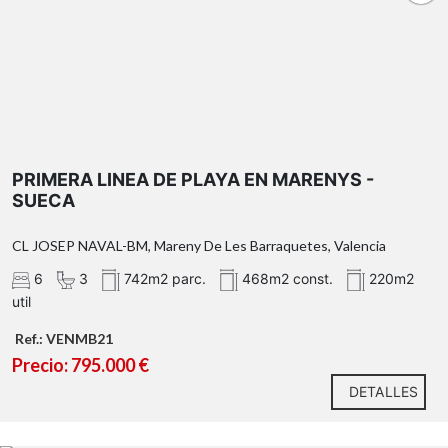
dos baños
completos
planta baja
gran comedor-salón social
PRIMERA LINEA DE PLAYA EN MARENYS -
aseo de cortesía
SUECA
habitación adicional
sala
polivalente de 40 metros cuadrados
CL JOSEP NAVAL-BM, Mareny De Les Barraquetes, Valencia
6
3
742m2 parc.
468m2 const.
220m2
util
Ref.: VENMB21
Precio: 795.000 €
zona de aparcamiento techada con
DETALLES
capacidad para dos varios vehículos