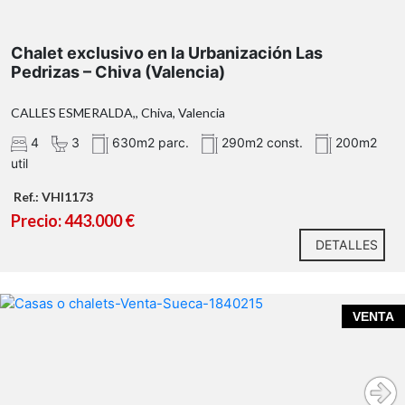
Chalet exclusivo en la Urbanización Las
Pedrizas – Chiva (Valencia)
CALLES ESMERALDA,, Chiva, Valencia
parcela de 630 metros cuadrados
290 metros
cuadrados construidos
4
3
630m2 parc.
290m2 const.
200m2
util
planta
principal
salón
Ref.: VHI1173
comedor
Precio: 443.000 €
DETALLES
sala de
estar
cocina
VENTA
independiente
tres
dormitorios